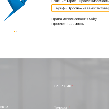
Решение:
Тариф - Прослеживаемость
Тариф - Прослеживаемость това
Права использования Saby,
Прослеживаемость
Ваше имя
*
айдем
Телефон
*