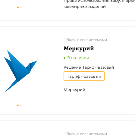
Права использования Saby, Марк
ювелирных изделий
Обмен с госсистемами
Меркурий
В наличии
Решение:
Тариф - Базовый
Тариф - Базовый
Меркурий
Обмен с госсистемами