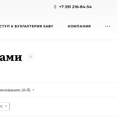
+7 391 216-84-54
СТУП К БУХГАЛТЕРИЯ SABY
КОМПАНИЯ
мами
9
менованию (А-Я)
ус