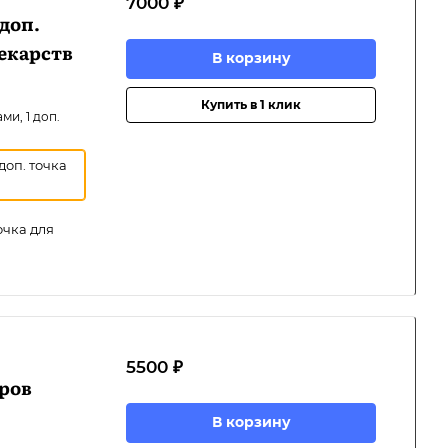
7000 ₽
 доп.
екарств
В корзину
Купить в 1 клик
ми, 1 доп.
доп. точка
очка для
5500 ₽
ров
В корзину