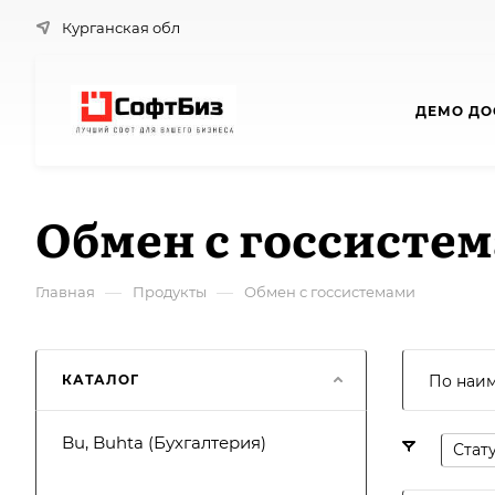
Курганская обл
ДЕМО ДО
Обмен с госсисте
—
—
Главная
Продукты
Обмен с госсистемами
КАТАЛОГ
По наи
Bu, Buhta (Бухгалтерия)
Стат