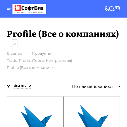
Profile (Все о компаниях)
5
—
—
Главная
Продукты
—
Trade, Profile (Торги, Контрагенты)
Profile (Все о компаниях)
ФИЛЬТР
По наименованию (А-Я)